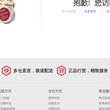
抱歉! 您
您可以逛逛 :
京东首页
京
多仓直发，极速配送
正品行货，精致服务
配送方式
支付方式
售后服
上门自提
货到付款
售后政
11限时达
在线支付
价格保
配送服务查询
分期付款
退款说