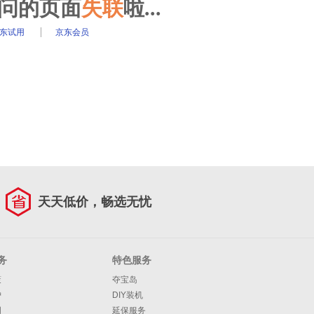
访问的页面
失联
啦...
东试用
京东会员
天天低价，畅选无忧
务
特色服务
策
夺宝岛
护
DIY装机
明
延保服务