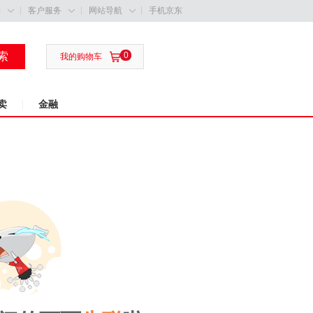
购
客户服务
网站导航
手机京东



索
0

我的购物车
卖
金融